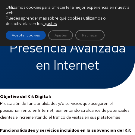
BURGOS ATU
Utilizamos cookies para ofrecerte la mejor experiencia en nuestra
web.
Puedes aprender más sobre qué cookies utilizamos o
desactivarlas en los
ajustes
.
Aceptar cookies
Ajustes
Rechazar
Presencia Avanzada
en Internet
Objetivo del Kit Digital:
Prestación de funcionalidades y/o servicios que aseguren el
posicionamiento en Internet, aumentando su alcance de potenciales
clientes e incrementando el tráfico de visitas en sus plataformas
Funcionalidades y servicios incluidos en la subvención del Kit