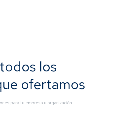
todos los
 que ofertamos
ones para tu empresa u organización.