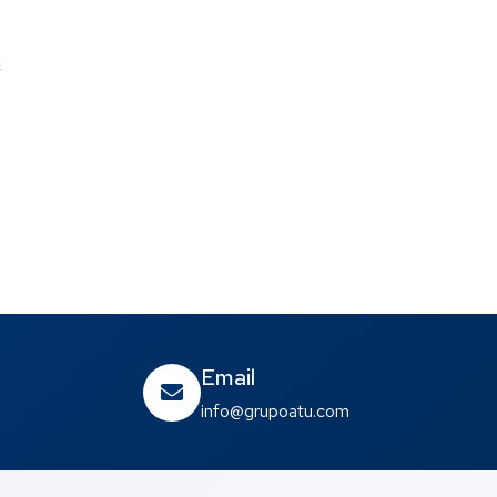
r
Email
info@grupoatu.com