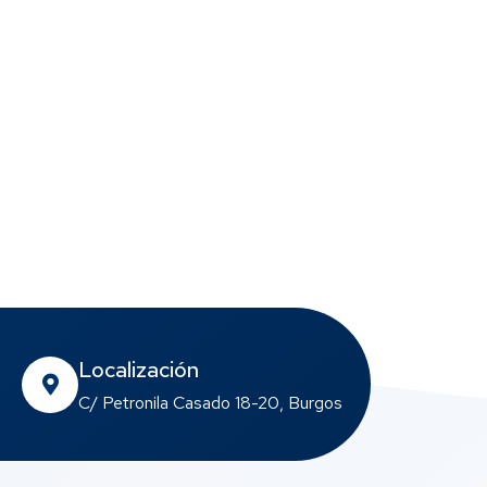
Localización
C/ Petronila Casado 18-20, Burgos