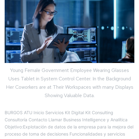
Young Female Government Employee Wearing Glasses
Uses Tablet in System Control Center. In the Background
Her Coworkers are at Their Workspaces with many Displays
Showing Valuable Data.
BURGOS ATU Inicio Servicios Kit Digital Kit Consulting
Consultoría Contacto Llamar Business Intelligence y Analítica
Objetivo:Explotación de datos de la empresa para la mejora del
proceso de toma de decisiones Funcionalidades y servicios