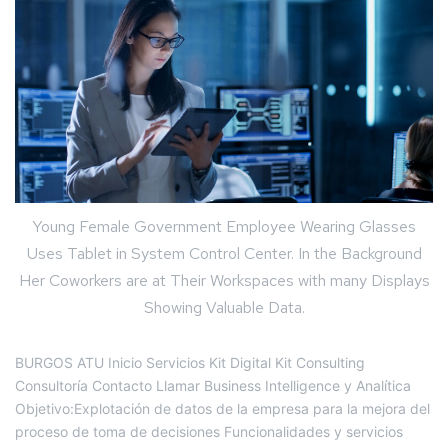
Young Female Government Employee Wearing Glasses
Uses Tablet in System Control Center. In the Background
Her Coworkers are at Their Workspaces with many Displays
Showing Valuable Data.
BURGOS ATU Inicio Servicios Kit Digital Kit Consulting
Consultoría Contacto Llamar Business Intelligence y Analítica
Objetivo:Explotación de datos de la empresa para la mejora del
proceso de toma de decisiones Funcionalidades y servicios